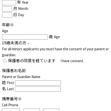
年
Year
月
Month
日
Day
年齢
※
Age
歳
Age
19歳未満の方
※
For all minors applicants you must have the consent of your parent or
guardian.
保護者の同意を経ています
I have consent.
保護者お名前
Parent or Guardian Name
姓
First
名
Last
携帯番号
※
Cell Phone
-
-