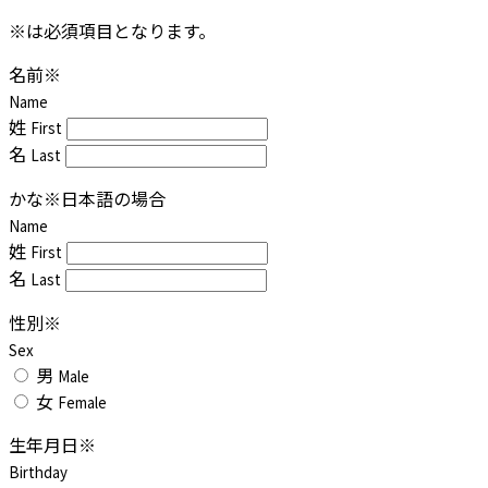
※は必須項目となります。
名前
※
Name
姓
First
名
Last
かな
※日本語の場合
Name
姓
First
名
Last
性別
※
Sex
男
Male
女
Female
生年月日
※
Birthday