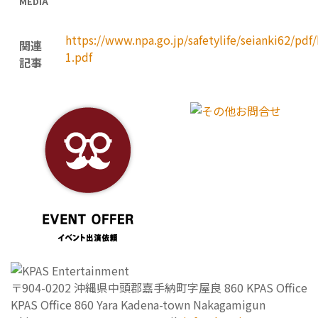
MEDIA
https://www.npa.go.jp/safetylife/seianki62/p
関連
1.pdf
記事
〒904-0202
沖縄県中頭郡嘉手納町字屋良 860 KPAS Office
KPAS Office 860 Yara Kadena-town Nakagamigun